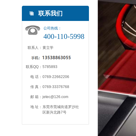
联系我们
公司热线：
400-110-5998
联系人：
黄立学
联系QQ：
5785893
电 话：
0769-22662206
传 真：
0769-33376768
邮 箱：
jetec@126.com
地 址：
东莞市莞城街道罗沙社
区新兴北路7号